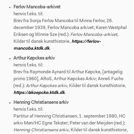
Ferlov Mancoba-arkivet
henvis f.eks. til:
Brev fra Sonja Ferlov Mancoba til Minna Ferlov, 26.
december 1939, Ferlov Mancoba arkivet; Karen Westphal
Eriksen og Winnie Sze (red.):
Ferlov Mancoba-arkivet
,
Kilder til dansk kunsthistorie,
https://ferlov-
mancoba.ktdk.dk
.
Arthur Køpckes arkiv
henvis f.eks. til:
Brev fra Raymonde Aynard til Arthur Køpcke, [antagelig
primo 1960], ARoS, Arthur Køpckes Arkiv; Anneli Fuchs
(red.):
Arthur Køpckes arkiv
, Kilder til dansk kunsthistorie,
https://akoepcke.ktdk.dk
.
Henning Christiansens arkiv
henvis f.eks. til:
Partitur af Henning Christiansen, 1. september 1980, HC
arkiv Møn/HC Egne Tekster; Peter van der Meijden (red.):
Henning Christiansens arkiv
, Kilder til dansk kunsthistorie,