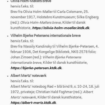
Olivia Holm-Møllers breve
henvis f.eks. til:
Brev fra Olivia Holm-Møller til Carla Colsmann, 25.
november 1917, Holstebro Kunstmuseum; Silke Engberg
(red.):
Olivia Holm-Møllers breve
, Kilder til dansk
kunsthistorie,
https://olivia-holm-moeller.ktdk.dk
.
Vilhelm Bjerke Petersens internationale breve
henvis f.eks. til:
Brev fra Wassily Kandinsky til Vilhelm Bjerke-Petersen, 4.
februar 1936, Det Kongelige Bibliotek, NKS 2578 folio;
Johan Zimsen (red.):
Vilhelm Bjerke Petersens
internationale breve
, Kilder til dansk kunsthistorie,
https://bjerke-petersen.ktdk.dk
.
Albert Mertz' noteværk
henvis f.eks. til:
Albert Mertz' notesbog Rød + blå bind 9, s. 10-24, 18. juli
1972, privateje; Christian Hald Foghmar (red.):
Albert
Mertz' noteværk
, Kilder til dansk kunsthistorie,
https://albert-mertz.ktdk.dk
.