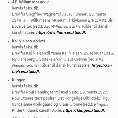
J.F. Willumsens arkiv
henvis f.eks. til:
Brev fra Siegfried Wagner til J.F. Willumsen, 18. marts
1949, J.F. Willumsens Museum, arkivkasse B/I/1; Asta Siri
Boye Leitao (red.):
J.F. Willumsens arkiv
, Kilder til dansk
kunsthistorie,
https://jfwillumsen.ktdk.dk
.
Kai Nielsen-arkivet
henvis f.eks. til:
Brev fra Kai Nielsen til Yanna Kai Nielsen, 25. februar 1916,
Ny Carlsberg Glytoteks arkiv; Claus Grønne (red.):
Kai
Nielsen-arkivet
, Kilder til dansk kunsthistorie,
https://kai-
nielsen.ktdk.dk
.
Klingen
henvis f.eks. til:
Brev fra Poul Henningsen til Axel Salto, 28. marts 1927,
Poul Uttenreitters papirer. Det Kongelige Bibliotek, Tilg.
634; Hanne Abildgaard og Claus Grønne (red.):
Klingen
,
Kilder til dansk kunsthistorie,
https://klingen.ktdk.dk
.