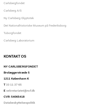
Carlsbergfondet
Carlsberg A/S
Ny Carlsberg Glyptotek
Det Nationalhistoriske Museum på Frederiksborg
Tuborgfondet
Carlsberg Laboratorium
KONTAKT OS
NY CARLSBERGFONDET
Brolæggerstræde 5
1211 København K
T
33 11 37 65
E
sekretariatet@ncf.dk
CVR: 54065418
Databeskyttelsespolitik