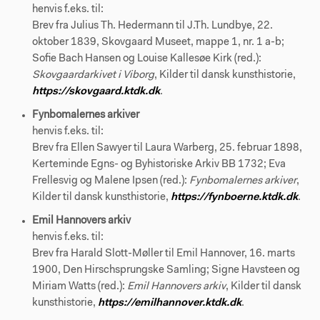
henvis f.eks. til:
Brev fra Julius Th. Hedermann til J.Th. Lundbye, 22.
oktober 1839, Skovgaard Museet, mappe 1, nr. 1 a-b;
Sofie Bach Hansen og Louise Kallesøe Kirk (red.):
Skovgaardarkivet i Viborg
, Kilder til dansk kunsthistorie,
https://skovgaard.ktdk.dk
.
Fynbomalernes arkiver
henvis f.eks. til:
Brev fra Ellen Sawyer til Laura Warberg, 25. februar 1898,
Kerteminde Egns- og Byhistoriske Arkiv BB 1732; Eva
Frellesvig og Malene Ipsen (red.):
Fynbomalernes arkiver
,
Kilder til dansk kunsthistorie,
https://fynboerne.ktdk.dk
.
Emil Hannovers arkiv
henvis f.eks. til:
Brev fra Harald Slott-Møller til Emil Hannover, 16. marts
1900, Den Hirschsprungske Samling; Signe Havsteen og
Miriam Watts (red.):
Emil Hannovers arkiv
, Kilder til dansk
kunsthistorie,
https://emilhannover.ktdk.dk
.