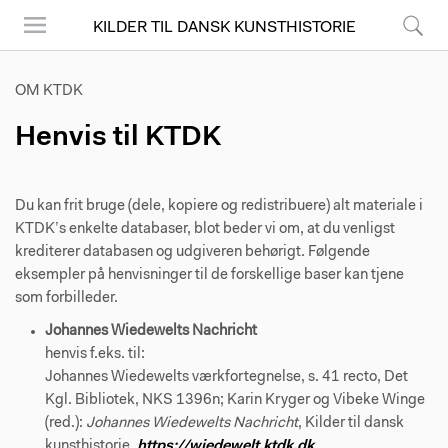
KILDER TIL DANSK KUNSTHISTORIE
Menu
Søg
OM KTDK
Henvis til KTDK
Du kan frit bruge (dele, kopiere og redistribuere) alt materiale i
KTDK’s enkelte databaser, blot beder vi om, at du venligst
krediterer databasen og udgiveren behørigt. Følgende
eksempler på henvisninger til de forskellige baser kan tjene
som forbilleder.
Johannes Wiedewelts Nachricht
henvis f.eks. til:
Johannes Wiedewelts værkfortegnelse, s. 41 recto, Det
Kgl. Bibliotek, NKS 1396n; Karin Kryger og Vibeke Winge
(red.):
Johannes Wiedewelts Nachricht
, Kilder til dansk
kunsthistorie,
https://wiedewelt.ktdk.dk
.